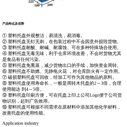
产品特点及优势
① 塑料托盘外观整洁，易清洗，易消毒。
② 塑料托盘无钉无刺，在包装过程中不会因意外损毁货物。
③ 塑料托盘耐酸、耐碱、耐腐蚀、可在多种特殊场合使用。
④ 塑料托盘无毒无味，利于仓库环境改善，不会对货物尤其
是食品有任何污染。
⑤ 塑料托盘免熏蒸，减少货物出口的手续，加快资金周转。
⑥ 塑料托盘不助燃、无静电火花 ，对仓库防火有一定作用。
⑦ 破损塑料托盘可回收，经加工可作为其他物品的原料。
⑧ 塑料托盘使用寿命长，一般是周转木托盘的2～3倍，合理
使用能达 到4～5倍。
⑨ 塑料托盘印刷方便，可在托盘上印上公司Logo便于公司货
物识别，起到广告效用。
⑩ 塑料托盘可根据不同需求在原材料中添加其他化学材料，
改善托盘的使用性能。
Application industry