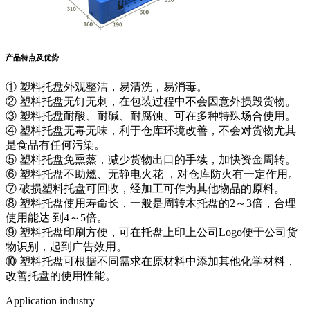
产品特点及优势
① 塑料托盘外观整洁，易清洗，易消毒。
② 塑料托盘无钉无刺，在包装过程中不会因意外损毁货物。
③ 塑料托盘耐酸、耐碱、耐腐蚀、可在多种特殊场合使用。
④ 塑料托盘无毒无味，利于仓库环境改善，不会对货物尤其
是食品有任何污染。
⑤ 塑料托盘免熏蒸，减少货物出口的手续，加快资金周转。
⑥ 塑料托盘不助燃、无静电火花 ，对仓库防火有一定作用。
⑦ 破损塑料托盘可回收，经加工可作为其他物品的原料。
⑧ 塑料托盘使用寿命长，一般是周转木托盘的2～3倍，合理
使用能达 到4～5倍。
⑨ 塑料托盘印刷方便，可在托盘上印上公司Logo便于公司货
物识别，起到广告效用。
⑩ 塑料托盘可根据不同需求在原材料中添加其他化学材料，
改善托盘的使用性能。
Application industry