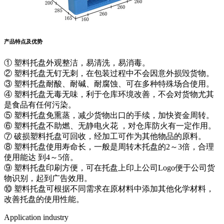
产品特点及优势
① 塑料托盘外观整洁，易清洗，易消毒。
② 塑料托盘无钉无刺，在包装过程中不会因意外损毁货物。
③ 塑料托盘耐酸、耐碱、耐腐蚀、可在多种特殊场合使用。
④ 塑料托盘无毒无味，利于仓库环境改善，不会对货物尤其
是食品有任何污染。
⑤ 塑料托盘免熏蒸，减少货物出口的手续，加快资金周转。
⑥ 塑料托盘不助燃、无静电火花 ，对仓库防火有一定作用。
⑦ 破损塑料托盘可回收，经加工可作为其他物品的原料。
⑧ 塑料托盘使用寿命长，一般是周转木托盘的2～3倍，合理
使用能达 到4～5倍。
⑨ 塑料托盘印刷方便，可在托盘上印上公司Logo便于公司货
物识别，起到广告效用。
⑩ 塑料托盘可根据不同需求在原材料中添加其他化学材料，
改善托盘的使用性能。
Application industry