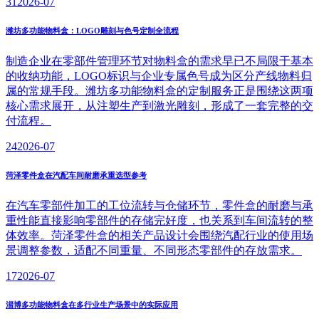
31
2026-07
潍坊多功能物料盒：LOGO雕刻与色号定制全流程
制造企业在零部件管理环节对物料盒的需求早已不局限于基本
的收纳功能，LOGO标识与企业专属色号成为区分产线物料归
属的常规手段。潍坊多功能物料盒的定制服务正是围绕这两项
核心需求展开，从注塑生产到激光雕刻，形成了一套完整的交
付流程。
24
2026-07
菏泽零件盒在汽配车间耐磨承重选型参考
在汽车零部件加工的工位流转与仓储环节，零件盒的耐磨与承
重性能直接影响零部件的存储完好度，也关系到车间流转的整
体效率。菏泽零件盒的相关产品设计会围绕汽配行业的使用场
景调整参数，适配不同重量、不同形态零部件的存放需求。
17
2026-07
淄博多功能物料盒在多行业生产场景中的实际应用