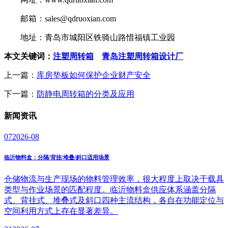
邮箱：sales@qdruoxian.com
地址：青岛市城阳区铁骑山路惜福镇工业园
本文关键词：
注塑周转箱
青岛注塑周转箱设计厂
上一篇：
库房垫板如何保护企业财产安全
下一篇：
防静电周转箱的分类及应用
新闻
资讯
07
2026-08
临沂物料盒：分隔/背挂/堆叠/斜口适用场景
仓储物流与生产现场的物料管理效率，很大程度上取决于载具
类型与作业场景的匹配程度。临沂物料盒供应体系涵盖分隔
式、背挂式、堆叠式及斜口四种主流结构，各自在功能定位与
空间利用方式上存在显著差异。