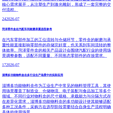
核心需求展开，从注塑生产到激光雕刻，形成了一套完整的交
付流程。
24
2026-07
菏泽零件盒在汽配车间耐磨承重选型参考
在汽车零部件加工的工位流转与仓储环节，零件盒的耐磨与承
重性能直接影响零部件的存储完好度，也关系到车间流转的整
体效率。菏泽零件盒的相关产品设计会围绕汽配行业的使用场
景调整参数，适配不同重量、不同形态零部件的存放需求。
17
2026-07
淄博多功能物料盒在多行业生产场景中的实际应用
淄博多功能物料盒作为工业生产中常见的物料管理工具，其使
用场景覆盖了制造业、仓储物流、电子装配与食品加工等多个
领域。不同行业对物料盒的尺寸规格、承载能力与分隔方式存
在差异化需求，淄博多功能物料盒的多功能设计使其能够适配
多种工况条件，采购方在选型阶段需要结合自身生产流程明确
具体的使用场景。