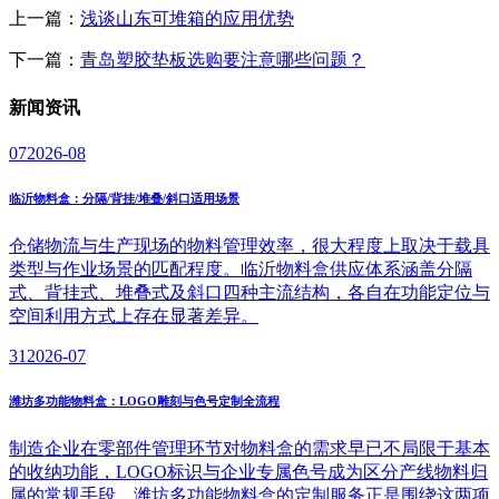
上一篇：
浅谈山东可堆箱的应用优势
下一篇：
青岛塑胶垫板选购要注意哪些问题？
新闻
资讯
07
2026-08
临沂物料盒：分隔/背挂/堆叠/斜口适用场景
仓储物流与生产现场的物料管理效率，很大程度上取决于载具
类型与作业场景的匹配程度。临沂物料盒供应体系涵盖分隔
式、背挂式、堆叠式及斜口四种主流结构，各自在功能定位与
空间利用方式上存在显著差异。
31
2026-07
潍坊多功能物料盒：LOGO雕刻与色号定制全流程
制造企业在零部件管理环节对物料盒的需求早已不局限于基本
的收纳功能，LOGO标识与企业专属色号成为区分产线物料归
属的常规手段。潍坊多功能物料盒的定制服务正是围绕这两项