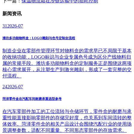
下一篇：
保温物流箱在冷链运输中的损耗控制
新闻
资讯
31
2026-07
潍坊多功能物料盒：LOGO雕刻与色号定制全流程
制造企业在零部件管理环节对物料盒的需求早已不局限于基本
的收纳功能，LOGO标识与企业专属色号成为区分产线物料归
属的常规手段。潍坊多功能物料盒的定制服务正是围绕这两项
核心需求展开，从注塑生产到激光雕刻，形成了一套完整的交
付流程。
24
2026-07
菏泽零件盒在汽配车间耐磨承重选型参考
在汽车零部件加工的工位流转与仓储环节，零件盒的耐磨与承
重性能直接影响零部件的存储完好度，也关系到车间流转的整
体效率。菏泽零件盒的相关产品设计会围绕汽配行业的使用场
景调整参数，适配不同重量、不同形态零部件的存放需求。