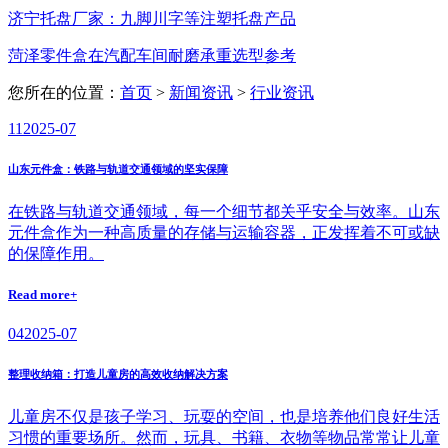
济宁托盘厂家：九脚川字等注塑托盘产品
菏泽零件盒在汽配车间耐磨承重选型参考
您所在的位置：
首页
>
新闻资讯
>
行业资讯
11
2025-07
山东元件盒：铁路与轨道交通领域的坚实保障
在铁路与轨道交通领域，每一个细节都关乎安全与效率。山东
元件盒作为一种高质量的存储与运输容器，正发挥着不可或缺
的保障作用。
Read more+
04
2025-07
整理收纳箱：打造儿童房的高效收纳解决方案
儿童房不仅是孩子学习、玩耍的空间，也是培养他们良好生活
习惯的重要场所。然而，玩具、书籍、衣物等物品常常让儿童