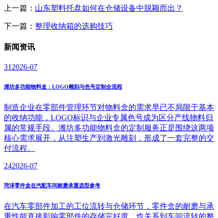
上一篇：
山东塑料托盘如何在仓储设备中脱颖而出？
下一篇：
整理收纳箱的选购技巧
新闻
资讯
31
2026-07
潍坊多功能物料盒：LOGO雕刻与色号定制全流程
制造企业在零部件管理环节对物料盒的需求早已不局限于基本
的收纳功能，LOGO标识与企业专属色号成为区分产线物料归
属的常规手段。潍坊多功能物料盒的定制服务正是围绕这两项
核心需求展开，从注塑生产到激光雕刻，形成了一套完整的交
付流程。
24
2026-07
菏泽零件盒在汽配车间耐磨承重选型参考
在汽车零部件加工的工位流转与仓储环节，零件盒的耐磨与承
重性能直接影响零部件的存储完好度，也关系到车间流转的整