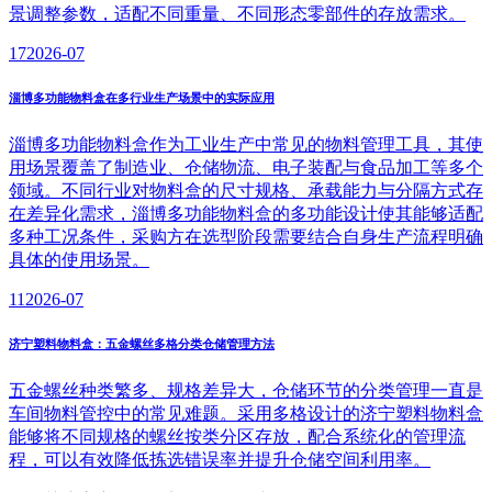
景调整参数，适配不同重量、不同形态零部件的存放需求。
17
2026-07
淄博多功能物料盒在多行业生产场景中的实际应用
淄博多功能物料盒作为工业生产中常见的物料管理工具，其使
用场景覆盖了制造业、仓储物流、电子装配与食品加工等多个
领域。不同行业对物料盒的尺寸规格、承载能力与分隔方式存
在差异化需求，淄博多功能物料盒的多功能设计使其能够适配
多种工况条件，采购方在选型阶段需要结合自身生产流程明确
具体的使用场景。
11
2026-07
济宁塑料物料盒：五金螺丝多格分类仓储管理方法
五金螺丝种类繁多、规格差异大，仓储环节的分类管理一直是
车间物料管控中的常见难题。采用多格设计的济宁塑料物料盒
能够将不同规格的螺丝按类分区存放，配合系统化的管理流
程，可以有效降低拣选错误率并提升仓储空间利用率。