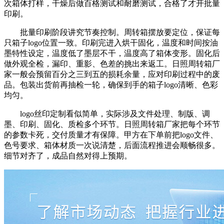
次箱体打样，干燥后做百格测试和耐磨测试，合格了才开批量
印刷。
批量印刷阶段讲究节奏控制。周转箱摆放要定位，保证每
只箱子logo位置一致。印刷完进入烘干固化，温度和时间按油
墨特性设定，温度低了墨层不干，温度高了箱体变形。固化后
做外观全检，漏印、重影、色差的挑出来返工。日照周转箱厂
家一般会预留百分之三到五的损耗余量，应对印刷过程中的废
品。包装出货前再抽检一轮，确保到手的箱子logo清晰、色彩
均匀。
logo丝印定制看似简单，实际涉及文件处理、制版、调
墨、印刷、固化、质检多个环节。日照周转箱厂家把每个环节
的参数卡死，交付质量才有保障。甲方在下单前把logo文件、
色号要求、箱体材质一次说清楚，后面流程推进会顺畅很多。
细节对齐了，成品自然对得上预期。