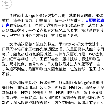
周转箱上印logo不是随便找个印刷厂就能搞定的事。箱体
材质、油墨附着力、印刷精度，每一环都有讲究。
日照周转箱
厂家
在接logo丝印订单时，通常按一套标准流程走，从文件确
认到成品交付，每个节点都有对应的工艺要求。搞清楚这套流
程，甲方验收时心里才有数，交付质量也更稳。
文件确认是整个流程的起点。甲方把logo源文件发过来，
日照周转箱厂家工程部先做适配处理。矢量图要转成丝印专用
格式，颜色超过四色的要拆版。箱体印刷面积有限，logo太复
杂，细节会糊成一片。工程部会出一版排版稿，标注印刷位
置、尺寸比例、色号对照，甲方确认后才进入制版环节。这一
步沟通不到位，后面印刷出来颜色偏差、位置偏移，返工成本
不低。
制版和调墨是核心技术环节。丝网制版根据logo线条粗细
选目数，细线条用高目数网版，粗线条用低目数。油墨要匹配
箱体材质，PP料用PP专用油墨，PE料用PE油墨，混用会导致
附着力差、一擦就掉。日照周转箱厂家调墨师傅根据潘通色卡
对色，深浅误差控制在肉眼不可辨的范围内。试印环节拿同批