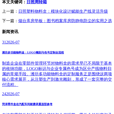
本文关键词：
日照周转箱
上一篇：
日照塑料物料盒：模块化设计赋能生产线灵活升级
下一篇：
烟台库房垫板：图书档案库房防静电防尘的实用之选
新闻
资讯
31
2026-07
潍坊多功能物料盒：LOGO雕刻与色号定制全流程
制造企业在零部件管理环节对物料盒的需求早已不局限于基本
的收纳功能，LOGO标识与企业专属色号成为区分产线物料归
属的常规手段。潍坊多功能物料盒的定制服务正是围绕这两项
核心需求展开，从注塑生产到激光雕刻，形成了一套完整的交
付流程。
24
2026-07
菏泽零件盒在汽配车间耐磨承重选型参考