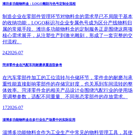
潍坊多功能物料盒：LOGO雕刻与色号定制全流程
制造企业在零部件管理环节对物料盒的需求早已不局限于基本
的收纳功能，LOGO标识与企业专属色号成为区分产线物料归
属的常规手段。潍坊多功能物料盒的定制服务正是围绕这两项
核心需求展开，从注塑生产到激光雕刻，形成了一套完整的交
付流程。
24
2026-07
菏泽零件盒在汽配车间耐磨承重选型参考
在汽车零部件加工的工位流转与仓储环节，零件盒的耐磨与承
重性能直接影响零部件的存储完好度，也关系到车间流转的整
体效率。菏泽零件盒的相关产品设计会围绕汽配行业的使用场
景调整参数，适配不同重量、不同形态零部件的存放需求。
17
2026-07
淄博多功能物料盒在多行业生产场景中的实际应用
淄博多功能物料盒作为工业生产中常见的物料管理工具，其使