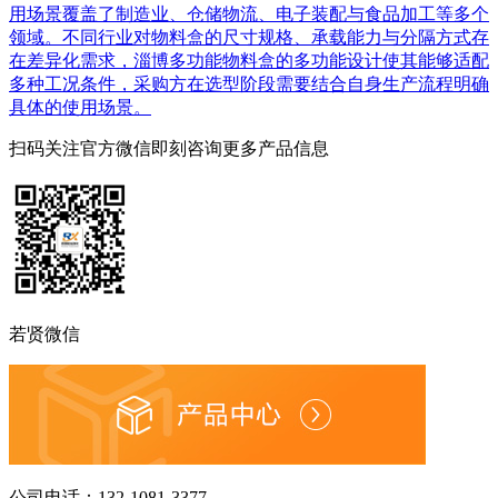
用场景覆盖了制造业、仓储物流、电子装配与食品加工等多个
领域。不同行业对物料盒的尺寸规格、承载能力与分隔方式存
在差异化需求，淄博多功能物料盒的多功能设计使其能够适配
多种工况条件，采购方在选型阶段需要结合自身生产流程明确
具体的使用场景。
扫码关注官方微信
即刻咨询更多产品信息
若贤微信
公司电话：
132-1081-3377