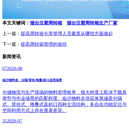
本文关键词：
烟台注塑周转箱
烟台注塑周转箱生产厂家
上一篇：
提高周转箱仓库管理人员素质从哪些方面做起
下一篇：
提高周转箱管理的途径
新闻
资讯
07
2026-08
临沂物料盒：分隔/背挂/堆叠/斜口适用场景
仓储物流与生产现场的物料管理效率，很大程度上取决于载具
类型与作业场景的匹配程度。临沂物料盒供应体系涵盖分隔
式、背挂式、堆叠式及斜口四种主流结构，各自在功能定位与
空间利用方式上存在显著差异。
31
2026-07