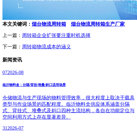
本文关键词：
烟台物流周转箱
烟台物流周转箱生产厂家
上一篇：
周转箱企业扩张要注重时机选择
下一篇：
周转箱物流成本的涵义
新闻
资讯
07
2026-08
临沂物料盒：分隔/背挂/堆叠/斜口适用场景
仓储物流与生产现场的物料管理效率，很大程度上取决于载具
类型与作业场景的匹配程度。临沂物料盒供应体系涵盖分隔
式、背挂式、堆叠式及斜口四种主流结构，各自在功能定位与
空间利用方式上存在显著差异。
31
2026-07