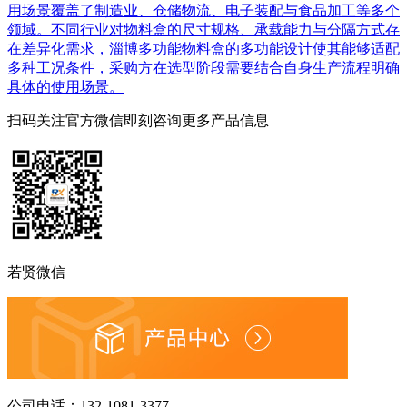
用场景覆盖了制造业、仓储物流、电子装配与食品加工等多个
领域。不同行业对物料盒的尺寸规格、承载能力与分隔方式存
在差异化需求，淄博多功能物料盒的多功能设计使其能够适配
多种工况条件，采购方在选型阶段需要结合自身生产流程明确
具体的使用场景。
扫码关注官方微信
即刻咨询更多产品信息
若贤微信
公司电话：
132-1081-3377