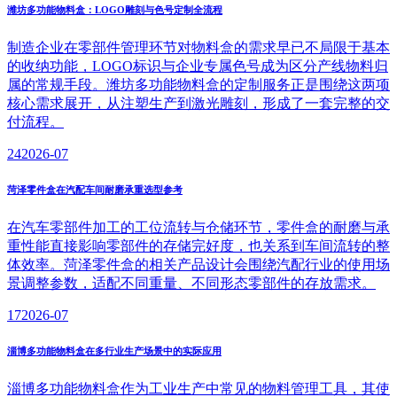
潍坊多功能物料盒：LOGO雕刻与色号定制全流程
制造企业在零部件管理环节对物料盒的需求早已不局限于基本
的收纳功能，LOGO标识与企业专属色号成为区分产线物料归
属的常规手段。潍坊多功能物料盒的定制服务正是围绕这两项
核心需求展开，从注塑生产到激光雕刻，形成了一套完整的交
付流程。
24
2026-07
菏泽零件盒在汽配车间耐磨承重选型参考
在汽车零部件加工的工位流转与仓储环节，零件盒的耐磨与承
重性能直接影响零部件的存储完好度，也关系到车间流转的整
体效率。菏泽零件盒的相关产品设计会围绕汽配行业的使用场
景调整参数，适配不同重量、不同形态零部件的存放需求。
17
2026-07
淄博多功能物料盒在多行业生产场景中的实际应用
淄博多功能物料盒作为工业生产中常见的物料管理工具，其使