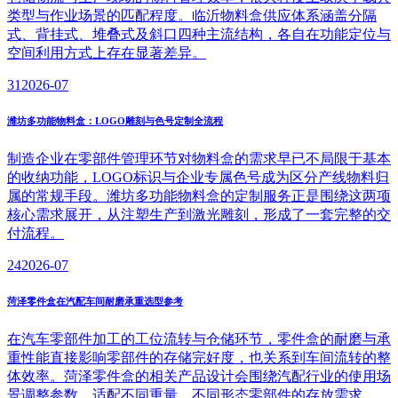
类型与作业场景的匹配程度。临沂物料盒供应体系涵盖分隔
式、背挂式、堆叠式及斜口四种主流结构，各自在功能定位与
空间利用方式上存在显著差异。
31
2026-07
潍坊多功能物料盒：LOGO雕刻与色号定制全流程
制造企业在零部件管理环节对物料盒的需求早已不局限于基本
的收纳功能，LOGO标识与企业专属色号成为区分产线物料归
属的常规手段。潍坊多功能物料盒的定制服务正是围绕这两项
核心需求展开，从注塑生产到激光雕刻，形成了一套完整的交
付流程。
24
2026-07
菏泽零件盒在汽配车间耐磨承重选型参考
在汽车零部件加工的工位流转与仓储环节，零件盒的耐磨与承
重性能直接影响零部件的存储完好度，也关系到车间流转的整
体效率。菏泽零件盒的相关产品设计会围绕汽配行业的使用场
景调整参数，适配不同重量、不同形态零部件的存放需求。