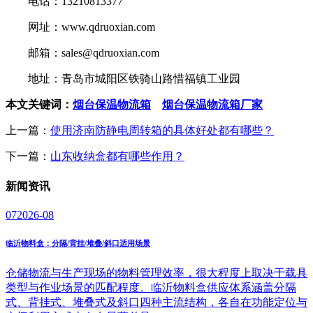
电话：13210813377
网址：www.qdruoxian.com
邮箱：sales@qdruoxian.com
地址：青岛市城阳区铁骑山路惜福镇工业园
本文关键词：
烟台保温物流箱
烟台保温物流箱厂家
上一篇：
使用济南防静电周转箱的具体好处都有哪些？
下一篇：
山东收纳盒都有哪些作用？
新闻
资讯
07
2026-08
临沂物料盒：分隔/背挂/堆叠/斜口适用场景
仓储物流与生产现场的物料管理效率，很大程度上取决于载具
类型与作业场景的匹配程度。临沂物料盒供应体系涵盖分隔
式、背挂式、堆叠式及斜口四种主流结构，各自在功能定位与