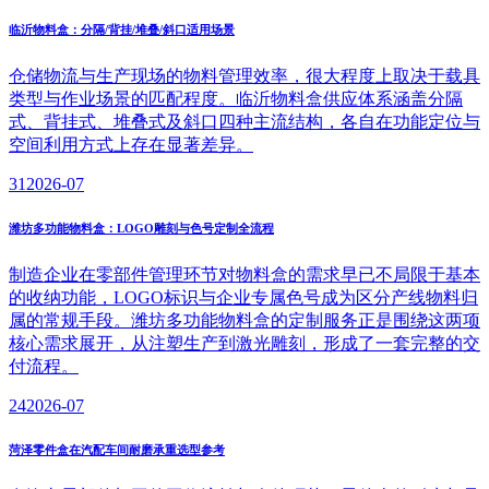
临沂物料盒：分隔/背挂/堆叠/斜口适用场景
仓储物流与生产现场的物料管理效率，很大程度上取决于载具
类型与作业场景的匹配程度。临沂物料盒供应体系涵盖分隔
式、背挂式、堆叠式及斜口四种主流结构，各自在功能定位与
空间利用方式上存在显著差异。
31
2026-07
潍坊多功能物料盒：LOGO雕刻与色号定制全流程
制造企业在零部件管理环节对物料盒的需求早已不局限于基本
的收纳功能，LOGO标识与企业专属色号成为区分产线物料归
属的常规手段。潍坊多功能物料盒的定制服务正是围绕这两项
核心需求展开，从注塑生产到激光雕刻，形成了一套完整的交
付流程。
24
2026-07
菏泽零件盒在汽配车间耐磨承重选型参考