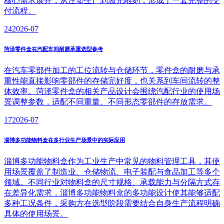
核心需求展开，从注塑生产到激光雕刻，形成了一套完整的交
付流程。
24
2026-07
菏泽零件盒在汽配车间耐磨承重选型参考
在汽车零部件加工的工位流转与仓储环节，零件盒的耐磨与承
重性能直接影响零部件的存储完好度，也关系到车间流转的整
体效率。菏泽零件盒的相关产品设计会围绕汽配行业的使用场
景调整参数，适配不同重量、不同形态零部件的存放需求。
17
2026-07
淄博多功能物料盒在多行业生产场景中的实际应用
淄博多功能物料盒作为工业生产中常见的物料管理工具，其使
用场景覆盖了制造业、仓储物流、电子装配与食品加工等多个
领域。不同行业对物料盒的尺寸规格、承载能力与分隔方式存
在差异化需求，淄博多功能物料盒的多功能设计使其能够适配
多种工况条件，采购方在选型阶段需要结合自身生产流程明确
具体的使用场景。