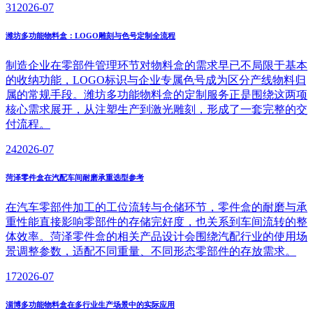
31
2026-07
潍坊多功能物料盒：LOGO雕刻与色号定制全流程
制造企业在零部件管理环节对物料盒的需求早已不局限于基本
的收纳功能，LOGO标识与企业专属色号成为区分产线物料归
属的常规手段。潍坊多功能物料盒的定制服务正是围绕这两项
核心需求展开，从注塑生产到激光雕刻，形成了一套完整的交
付流程。
24
2026-07
菏泽零件盒在汽配车间耐磨承重选型参考
在汽车零部件加工的工位流转与仓储环节，零件盒的耐磨与承
重性能直接影响零部件的存储完好度，也关系到车间流转的整
体效率。菏泽零件盒的相关产品设计会围绕汽配行业的使用场
景调整参数，适配不同重量、不同形态零部件的存放需求。
17
2026-07
淄博多功能物料盒在多行业生产场景中的实际应用