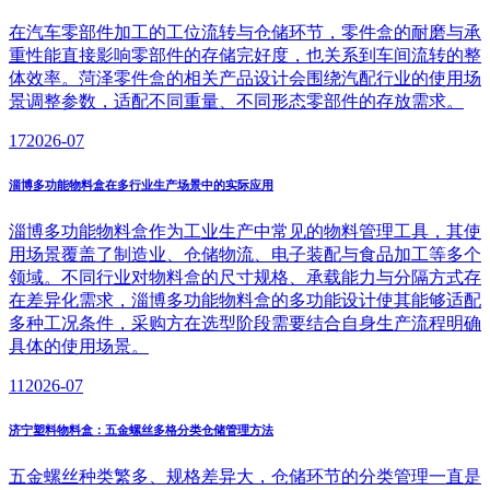
在汽车零部件加工的工位流转与仓储环节，零件盒的耐磨与承
重性能直接影响零部件的存储完好度，也关系到车间流转的整
体效率。菏泽零件盒的相关产品设计会围绕汽配行业的使用场
景调整参数，适配不同重量、不同形态零部件的存放需求。
17
2026-07
淄博多功能物料盒在多行业生产场景中的实际应用
淄博多功能物料盒作为工业生产中常见的物料管理工具，其使
用场景覆盖了制造业、仓储物流、电子装配与食品加工等多个
领域。不同行业对物料盒的尺寸规格、承载能力与分隔方式存
在差异化需求，淄博多功能物料盒的多功能设计使其能够适配
多种工况条件，采购方在选型阶段需要结合自身生产流程明确
具体的使用场景。
11
2026-07
济宁塑料物料盒：五金螺丝多格分类仓储管理方法
五金螺丝种类繁多、规格差异大，仓储环节的分类管理一直是