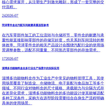
核心需求展开，从注塑生产到激光雕刻，形成了一套完整的交
付流程。
24
2026-07
菏泽零件盒在汽配车间耐磨承重选型参考
在汽车零部件加工的工位流转与仓储环节，零件盒的耐磨与承
重性能直接影响零部件的存储完好度，也关系到车间流转的整
体效率。菏泽零件盒的相关产品设计会围绕汽配行业的使用场
景调整参数，适配不同重量、不同形态零部件的存放需求。
17
2026-07
淄博多功能物料盒在多行业生产场景中的实际应用
淄博多功能物料盒作为工业生产中常见的物料管理工具，其使
用场景覆盖了制造业、仓储物流、电子装配与食品加工等多个
领域。不同行业对物料盒的尺寸规格、承载能力与分隔方式存
在差异化需求，淄博多功能物料盒的多功能设计使其能够适配
多种工况条件，采购方在选型阶段需要结合自身生产流程明确
具体的使用场景。