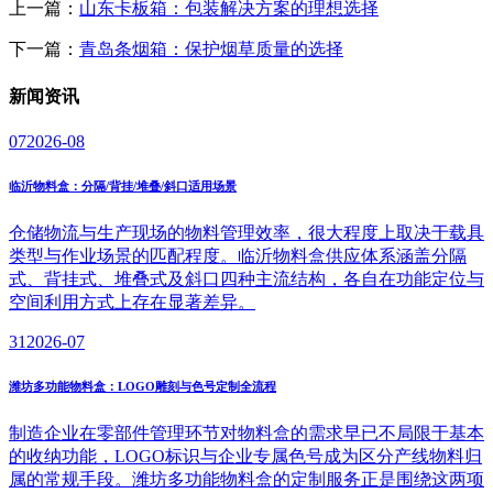
上一篇：
山东卡板箱：包装解决方案的理想选择
下一篇：
青岛条烟箱：保护烟草质量的选择
新闻
资讯
07
2026-08
临沂物料盒：分隔/背挂/堆叠/斜口适用场景
仓储物流与生产现场的物料管理效率，很大程度上取决于载具
类型与作业场景的匹配程度。临沂物料盒供应体系涵盖分隔
式、背挂式、堆叠式及斜口四种主流结构，各自在功能定位与
空间利用方式上存在显著差异。
31
2026-07
潍坊多功能物料盒：LOGO雕刻与色号定制全流程
制造企业在零部件管理环节对物料盒的需求早已不局限于基本
的收纳功能，LOGO标识与企业专属色号成为区分产线物料归
属的常规手段。潍坊多功能物料盒的定制服务正是围绕这两项