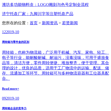
潍坊多功能物料盒：LOGO雕刻与色号定制全流程
济宁托盘厂家：九脚川字等注塑托盘产品
您所在的位置：
首页
>
新闻资讯
>
若贤新闻
12
2019-10
周转箱与零件盒的区别
周转箱，也称为物流箱，广泛用于机械、汽车、家电、轻工、
电子等行业，能耐酸耐碱、耐油污，没毒没味，可用于盛放食
品等，清洁方便，零件周转便捷、堆放整齐，便于管理。其合
理的设计，优良的品质，适用于工厂物流中的运输、配送、储
存、流通加工等环节。周转箱可与多种物流容器和工位器具配
合。
Read more+
09
2019-10
周转箱企业的竞争力