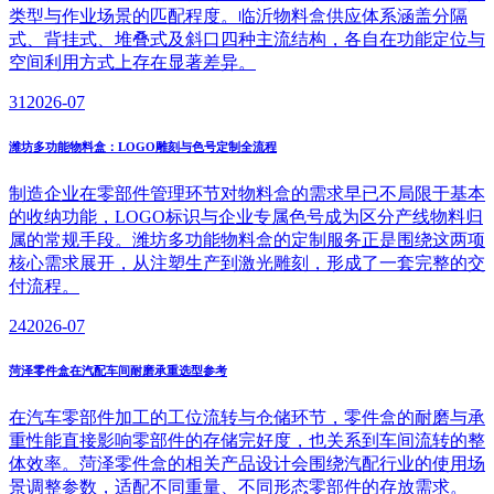
类型与作业场景的匹配程度。临沂物料盒供应体系涵盖分隔
式、背挂式、堆叠式及斜口四种主流结构，各自在功能定位与
空间利用方式上存在显著差异。
31
2026-07
潍坊多功能物料盒：LOGO雕刻与色号定制全流程
制造企业在零部件管理环节对物料盒的需求早已不局限于基本
的收纳功能，LOGO标识与企业专属色号成为区分产线物料归
属的常规手段。潍坊多功能物料盒的定制服务正是围绕这两项
核心需求展开，从注塑生产到激光雕刻，形成了一套完整的交
付流程。
24
2026-07
菏泽零件盒在汽配车间耐磨承重选型参考
在汽车零部件加工的工位流转与仓储环节，零件盒的耐磨与承
重性能直接影响零部件的存储完好度，也关系到车间流转的整
体效率。菏泽零件盒的相关产品设计会围绕汽配行业的使用场
景调整参数，适配不同重量、不同形态零部件的存放需求。