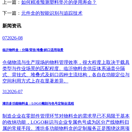
上一篇：
如何精准预测塑料垫片的使用寿命？
下一篇：
元件盒的智能识别与追踪技术
新闻
资讯
07
2026-08
临沂物料盒：分隔/背挂/堆叠/斜口适用场景
仓储物流与生产现场的物料管理效率，很大程度上取决于载具
类型与作业场景的匹配程度。临沂物料盒供应体系涵盖分隔
式、背挂式、堆叠式及斜口四种主流结构，各自在功能定位与
空间利用方式上存在显著差异。
31
2026-07
潍坊多功能物料盒：LOGO雕刻与色号定制全流程
制造企业在零部件管理环节对物料盒的需求早已不局限于基本
的收纳功能，LOGO标识与企业专属色号成为区分产线物料归
属的常规手段。潍坊多功能物料盒的定制服务正是围绕这两项