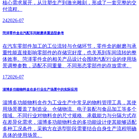
核心需求展开，从注塑生产到激光雕刻，形成了一套完整的交
付流程。
24
2026-07
菏泽零件盒在汽配车间耐磨承重选型参考
在汽车零部件加工的工位流转与仓储环节，零件盒的耐磨与承
重性能直接影响零部件的存储完好度，也关系到车间流转的整
体效率。菏泽零件盒的相关产品设计会围绕汽配行业的使用场
景调整参数，适配不同重量、不同形态零部件的存放需求。
17
2026-07
淄博多功能物料盒在多行业生产场景中的实际应用
淄博多功能物料盒作为工业生产中常见的物料管理工具，其使
用场景覆盖了制造业、仓储物流、电子装配与食品加工等多个
领域。不同行业对物料盒的尺寸规格、承载能力与分隔方式存
在差异化需求，淄博多功能物料盒的多功能设计使其能够适配
多种工况条件，采购方在选型阶段需要结合自身生产流程明确
具体的使用场景。