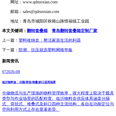
网址：www.qdruoxian.com
邮箱：sales@qdruoxian.com
地址：青岛市城阳区铁骑山路惜福镇工业园
本文关键词：
翻转套叠箱
青岛翻转套叠箱定制厂家
上一篇：
塑料收纳盒：整洁家居生活的利器
下一篇：
防潮、抗压就选塑料网格垫板
新闻
资讯
07
2026-08
临沂物料盒：分隔/背挂/堆叠/斜口适用场景
仓储物流与生产现场的物料管理效率，很大程度上取决于载具
类型与作业场景的匹配程度。临沂物料盒供应体系涵盖分隔
式、背挂式、堆叠式及斜口四种主流结构，各自在功能定位与
空间利用方式上存在显著差异。