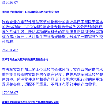
31
2026-07
潍坊多功能物料盒：LOGO雕刻与色号定制全流程
制造企业在零部件管理环节对物料盒的需求早已不局限于基本
的收纳功能，LOGO标识与企业专属色号成为区分产线物料归
属的常规手段。潍坊多功能物料盒的定制服务正是围绕这两项
核心需求展开，从注塑生产到激光雕刻，形成了一套完整的交
付流程。
24
2026-07
菏泽零件盒在汽配车间耐磨承重选型参考
在汽车零部件加工的工位流转与仓储环节，零件盒的耐磨与承
重性能直接影响零部件的存储完好度，也关系到车间流转的整
体效率。菏泽零件盒的相关产品设计会围绕汽配行业的使用场
景调整参数，适配不同重量、不同形态零部件的存放需求。
17
2026-07
淄博多功能物料盒在多行业生产场景中的实际应用