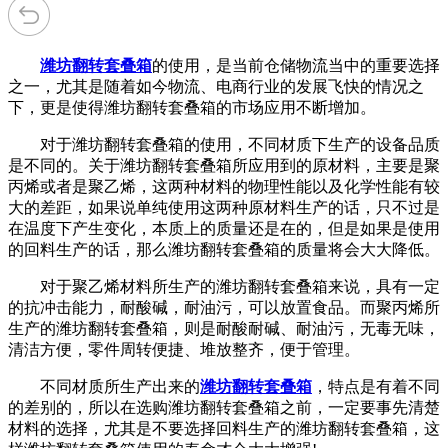
潍坊翻转套叠箱
的使用，是当前仓储物流当中的重要选择
之一，尤其是随着如今物流、电商行业的发展飞快的情况之
下，更是使得潍坊翻转套叠箱的市场应用不断增加。
对于潍坊翻转套叠箱的使用，不同材质下生产的设备品质
是不同的。关于潍坊翻转套叠箱所应用到的原材料，主要是聚
丙烯或者是聚乙烯，这两种材料的物理性能以及化学性能有较
大的差距，如果说单纯使用这两种原材料生产的话，只不过是
在温度下产生变化，本质上的质量还是在的，但是如果是使用
的回料生产的话，那么潍坊翻转套叠箱的质量将会大大降低。
对于聚乙烯材料所生产的潍坊翻转套叠箱来说，具有一定
的抗冲击能力，耐酸碱，耐油污，可以放置食品。而聚丙烯所
生产的潍坊翻转套叠箱，则是耐酸耐碱、耐油污，无毒无味，
清洁方便，零件周转便捷、堆放整齐，便于管理。
不同材质所生产出来的
潍坊翻转套叠箱
，特点是有着不同
的差别的，所以在选购潍坊翻转套叠箱之前，一定要事先清楚
材料的选择，尤其是不要选择回料生产的潍坊翻转套叠箱，这