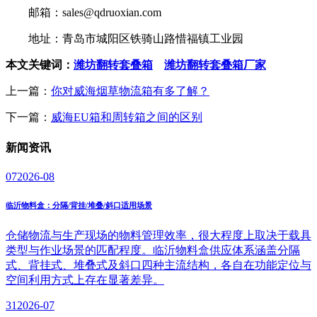
邮箱：sales@qdruoxian.com
地址：青岛市城阳区铁骑山路惜福镇工业园
本文关键词：
潍坊翻转套叠箱
潍坊翻转套叠箱厂家
上一篇：
你对威海烟草物流箱有多了解？
下一篇：
威海EU箱和周转箱之间的区别
新闻
资讯
07
2026-08
临沂物料盒：分隔/背挂/堆叠/斜口适用场景
仓储物流与生产现场的物料管理效率，很大程度上取决于载具
类型与作业场景的匹配程度。临沂物料盒供应体系涵盖分隔
式、背挂式、堆叠式及斜口四种主流结构，各自在功能定位与
空间利用方式上存在显著差异。
31
2026-07