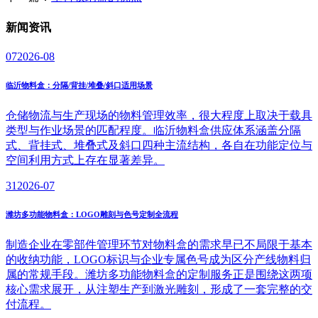
新闻
资讯
07
2026-08
临沂物料盒：分隔/背挂/堆叠/斜口适用场景
仓储物流与生产现场的物料管理效率，很大程度上取决于载具
类型与作业场景的匹配程度。临沂物料盒供应体系涵盖分隔
式、背挂式、堆叠式及斜口四种主流结构，各自在功能定位与
空间利用方式上存在显著差异。
31
2026-07
潍坊多功能物料盒：LOGO雕刻与色号定制全流程
制造企业在零部件管理环节对物料盒的需求早已不局限于基本
的收纳功能，LOGO标识与企业专属色号成为区分产线物料归
属的常规手段。潍坊多功能物料盒的定制服务正是围绕这两项
核心需求展开，从注塑生产到激光雕刻，形成了一套完整的交
付流程。