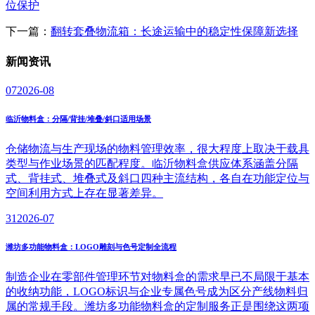
位保护
下一篇：
翻转套叠物流箱：长途运输中的稳定性保障新选择
新闻
资讯
07
2026-08
临沂物料盒：分隔/背挂/堆叠/斜口适用场景
仓储物流与生产现场的物料管理效率，很大程度上取决于载具
类型与作业场景的匹配程度。临沂物料盒供应体系涵盖分隔
式、背挂式、堆叠式及斜口四种主流结构，各自在功能定位与
空间利用方式上存在显著差异。
31
2026-07
潍坊多功能物料盒：LOGO雕刻与色号定制全流程
制造企业在零部件管理环节对物料盒的需求早已不局限于基本
的收纳功能，LOGO标识与企业专属色号成为区分产线物料归
属的常规手段。潍坊多功能物料盒的定制服务正是围绕这两项