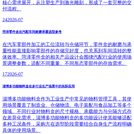
核心需求展开，从注塑生产到激光雕刻，形成了一套完整的交
付流程。
24
2026-07
菏泽零件盒在汽配车间耐磨承重选型参考
在汽车零部件加工的工位流转与仓储环节，零件盒的耐磨与承
重性能直接影响零部件的存储完好度，也关系到车间流转的整
体效率。菏泽零件盒的相关产品设计会围绕汽配行业的使用场
景调整参数，适配不同重量、不同形态零部件的存放需求。
17
2026-07
淄博多功能物料盒在多行业生产场景中的实际应用
淄博多功能物料盒作为工业生产中常见的物料管理工具，其使
用场景覆盖了制造业、仓储物流、电子装配与食品加工等多个
领域。不同行业对物料盒的尺寸规格、承载能力与分隔方式存
在差异化需求，淄博多功能物料盒的多功能设计使其能够适配
多种工况条件，采购方在选型阶段需要结合自身生产流程明确
具体的使用场景。